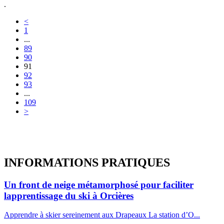
.
<
1
...
89
90
91
92
93
...
109
>
INFORMATIONS
PRATIQUES
Un front de neige métamorphosé pour faciliter
lapprentissage du ski à Orcières
Apprendre à skier sereinement aux Drapeaux La station d’O...