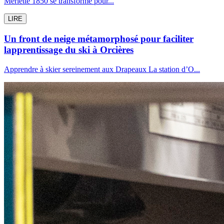
Merlette 1850 se transforme pour...
LIRE
Un front de neige métamorphosé pour faciliter
lapprentissage du ski à Orcières
Apprendre à skier sereinement aux Drapeaux La station d’O...