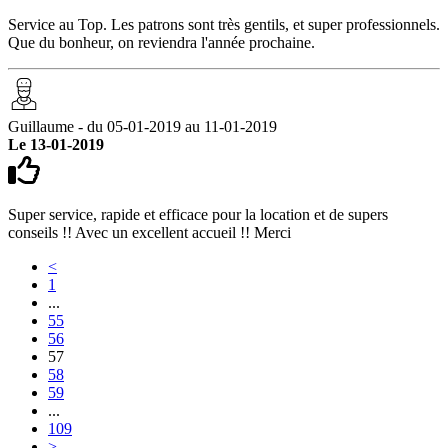
Service au Top. Les patrons sont très gentils, et super professionnels.
Que du bonheur, on reviendra l'année prochaine.
Guillaume - du 05-01-2019 au 11-01-2019
Le 13-01-2019
Super service, rapide et efficace pour la location et de supers
conseils !! Avec un excellent accueil !! Merci
<
1
...
55
56
57
58
59
...
109
>